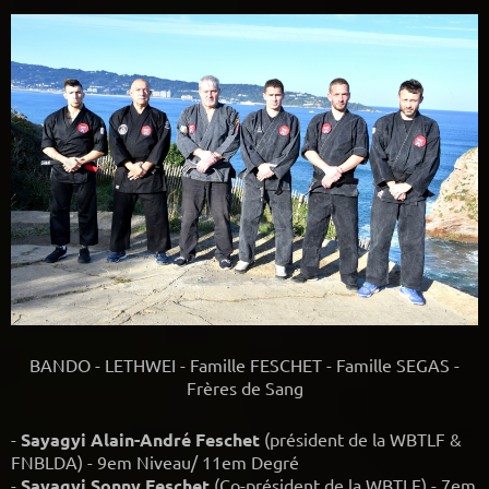
BANDO - LETHWEI - Famille FESCHET - Famille SEGAS -
Frères de Sang
-
Sayagyi Alain-André Feschet
(président de la WBTLF &
FNBLDA) - 9em Niveau/ 11em Degré
-
Sayagyi Sonny Feschet
(Co-président de la WBTLF) - 7em